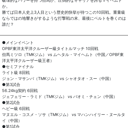
破壊的なパワーを持つ但馬か、圧倒的なキャリアを誇るマイヘムト
か。
勝てば日本人史上3人目という歴史的快挙が待つこの10回戦。重量級
ならではの地響きがするような打撃戦の末、最後にベルトを巻くのは
誰だ？
●メインイベント
OPBF東洋太平洋クルーザー級タイトルマッチ 10回戦
但馬ミツロ（TMKジム） vs ムヘタル・マイヘムト（中国／OPBF東
洋太平洋クルーザー級王者）
●セミファイナル
ライト級 8回戦
ジョン・マサンバ（TMKジム） vs シャオタオ・スー（中国）
●第3試合
56.24kg契約 6回戦
ジェフェリー・ラミド（TMKジム） vs バオミ・チェン（中国）
●第2試合
ヘビー級 6回戦
マヌエル・コスメ・ソサ（TMKジム） vs マハンハイリー・ヌールタ
イ（中国）
●第1試合