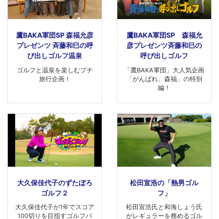
鷹BAKA軍団SP 森福允彦
鷹BAKA軍団SP 森福允
プレゼンツ 斉藤和巳の呼
彦プレゼンツ斉藤和巳の
び出しゴルフ温泉
呼び出しゴルフ
ゴルフと温泉を楽しむプチ
「鷹BAKA軍団」大人気企画
旅行企画！
「がんばれ、森福」の特別
編！
大久保佳代子のずたぼろ
松田宣浩の「熱男ゴル
ゴルフ２
フ」
大久保佳代子が1年でスコア
松田宣浩氏と和海しょう氏
100切りを目指すゴルフバ
がレギュラーを務めるゴル