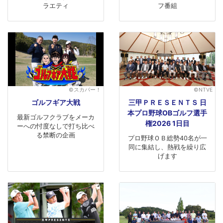
ラエティ
フ番組
©スカパー！
©NTVE
ゴルフギア大戦
三甲ＰＲＥＳＥＮＴＳ 日
本プロ野球OBゴルフ選手
最新ゴルフクラブをメーカ
権2026 1日目
ーへの忖度なしで打ち比べ
る禁断の企画
プロ野球ＯＢ総勢40名が一
同に集結し、熱戦を繰り広
げます