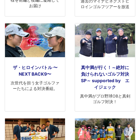
様を前編と後編に凝縮して
過去のマイナビネクストヒ
お届け
ロインゴルフツアーを放送
ザ・ヒロインバトル 〜
真中満が行く！～絶対に
NEXT BACK9〜
負けられないゴルフ対決
SP～ supported by エ
次世代を担う女子ゴルファ
イジェック
ーたちによる対決番組。
真中満がプロ野球OBと真剣
ゴルフ対決！