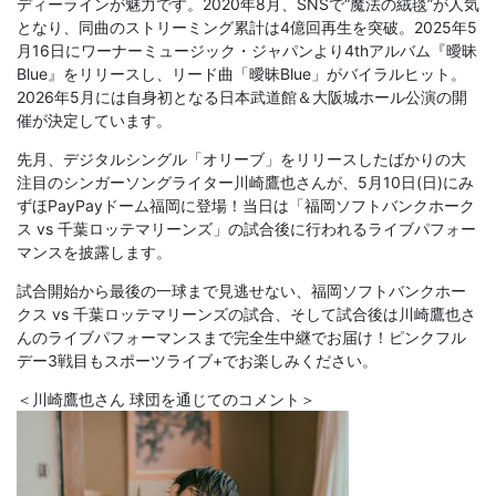
ディーラインが魅力です。2020年8月、SNSで“魔法の絨毯”が人気
となり、同曲のストリーミング累計は4億回再生を突破。2025年5
月16日にワーナーミュージック・ジャパンより4thアルバム『曖昧
Blue』をリリースし、リード曲「曖昧Blue」がバイラルヒット。
2026年5月には自身初となる日本武道館＆大阪城ホール公演の開
催が決定しています。
先月、デジタルシングル「オリーブ」をリリースしたばかりの大
注目のシンガーソングライター川崎鷹也さんが、5月10日(日)にみ
ずほPayPayドーム福岡に登場！当日は「福岡ソフトバンクホーク
ス vs 千葉ロッテマリーンズ」の試合後に行われるライブパフォー
マンスを披露します。
試合開始から最後の一球まで見逃せない、福岡ソフトバンクホー
クス vs 千葉ロッテマリーンズの試合、そして試合後は川崎鷹也さ
んのライブパフォーマンスまで完全生中継でお届け！ピンクフル
デー3戦目もスポーツライブ+でお楽しみください。
＜川崎鷹也さん 球団を通じてのコメント＞