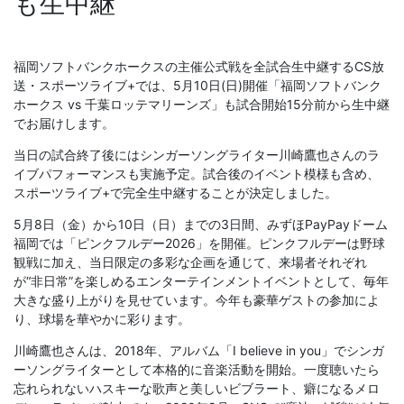
も生中継
福岡ソフトバンクホークスの主催公式戦を全試合生中継するCS放
送・スポーツライブ+では、5月10日(日)開催「福岡ソフトバンク
ホークス vs 千葉ロッテマリーンズ」も試合開始15分前から生中継
でお届けします。
当日の試合終了後にはシンガーソングライター川崎鷹也さんのラ
イブパフォーマンスも実施予定。試合後のイベント模様も含め、
スポーツライブ+で完全生中継することが決定しました。
5月8日（金）から10日（日）までの3日間、みずほPayPayドーム
福岡では「ピンクフルデー2026」を開催。ピンクフルデーは野球
観戦に加え、当日限定の多彩な企画を通じて、来場者それぞれ
が“非日常”を楽しめるエンターテインメントイベントとして、毎年
大きな盛り上がりを見せています。今年も豪華ゲストの参加によ
り、球場を華やかに彩ります。
川崎鷹也さんは、2018年、アルバム「I believe in you」でシンガ
ーソングライターとして本格的に音楽活動を開始。一度聴いたら
忘れられないハスキーな歌声と美しいビブラート、癖になるメロ