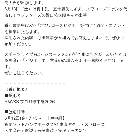
亮太氏が出演します。
6月13日（土）は真中氏・五十嵐氏に加え、スワローズファンを代
表してラブレターズの溜口佑太朗さんが出演！
番組放送中はXで「#スワローズビジボ」を付けて質問・コメント
を募集いたします。
採用された内容には出演者が番組内でお答えしますので、ぜひご
参加ください。
スポーツライブ+はビジターファンの皆さまにもお楽しみいただけ
る副音声「ビジボ」で、交流戦の試合をより一層熱くお届けしま
す。
ぜひご注目ください。
＝＝＝＝＝＝＝＝＝＝＝＝＝＝＝
《番組概要》
■番組名
HAWKS プロ野球中継2026
■放送日時
6月12日(金)17:45～ 【生中継】
福岡ソフトバンクホークスvs 東京ヤクルトスワローズ
＜主音声＞解説：若菜嘉晴／実況：石黒新平