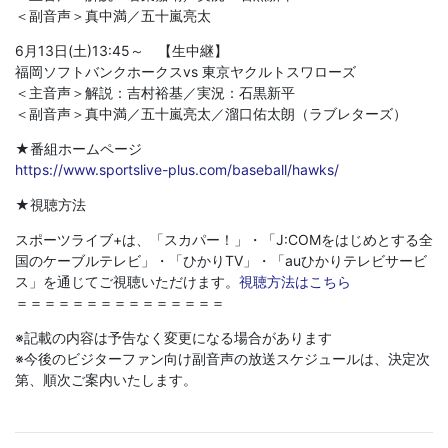
＜副音声＞真中満／五十嵐亮太
6月13日(土)13:45～ 【生中継】
福岡ソフトバンクホークスvs 東京ヤクルトスワローズ
＜主音声＞解説：吉村裕基／実況：石黒新平
＜副音声＞真中満／五十嵐亮太／溜口佑太朗（ラブレターズ）
★番組ホームページ
https://www.sportslive-plus.com/baseball/hawks/
★視聴方法
スポーツライブ+は、「スカパー！」・「J:COMをはじめとする全
国のケーブルテレビ」・「ひかりTV」・「auひかりテレビサービ
ス」を通じてご視聴いただけます。
視聴方法はこちら
＝＝＝＝＝＝＝＝＝＝＝＝＝＝＝
※記載の内容は予告なく変更になる場合があります
※今後のビジターファン向け副音声の放送スケジュールは、決定次
第、順次ご案内いたします。