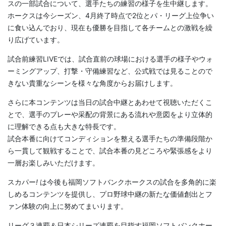
スの一部試合について、選手たちの練習の様子を生中継します。
ホークスは今シーズン、4月終了時点で2位とパ・リーグ上位争い
に食い込んでおり、現在も優勝を目指して各チームとの激戦を繰
り広げています。
試合前練習LIVEでは、試合直前の球場における選手の様子やウォ
ーミングアップ、打撃・守備練習など、公式戦では見ることので
きない貴重なシーンを様々な角度からお届けします。
さらに本コンテンツは当日の試合中継とあわせて視聴いただくこ
とで、選手のプレーや采配の背景にある流れや意図をより立体的
に理解できる点も大きな特長です。
試合本番に向けてコンディションを整える選手たちの準備段階か
ら一貫して観戦することで、試合本番の見どころや緊張感をより
一層お楽しみいただけます。
スカパー
!
は今後も福岡ソフトバンクホークスの試合を多角的に楽
しめるコンテンツを提供し、プロ野球中継の新たな価値創出とフ
ァン体験の向上に努めてまいります。
リーグ３連覇＆日本シリーズ連覇を目指す福岡ソフトバンクホー