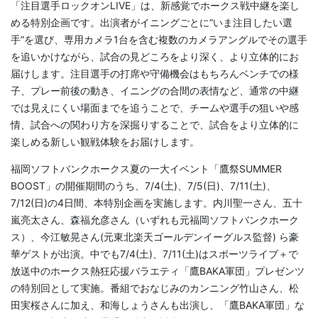
「注目選手ロックオンLIVE」は、新感覚でホークス戦中継を楽し
める特別企画です。出演者がイニングごとに“いま注目したい選
手”を選び、専用カメラ1台を含む複数のカメラアングルでその選手
を追いかけながら、試合の見どころをより深く、より立体的にお
届けします。注目選手の打席や守備機会はもちろんベンチでの様
子、プレー前後の動き、イニングの合間の表情など、通常の中継
では見えにくい場面までを追うことで、チームや選手の狙いや感
情、試合への関わり方を深掘りすることで、試合をより立体的に
楽しめる新しい観戦体験をお届けします。
福岡ソフトバンクホークス夏の一大イベント「鷹祭SUMMER
BOOST」の開催期間のうち、7/4(土)、7/5(日)、7/11(土)、
7/12(日)の4日間、本特別企画を実施します。内川聖一さん、五十
嵐亮太さん、森福允彦さん（いずれも元福岡ソフトバンクホーク
ス）、今江敏晃さん(元東北楽天ゴールデンイーグルス監督) ら豪
華ゲストが出演。中でも7/4(土)、7/11(土)はスポーツライブ＋で
放送中のホークス熱狂応援バラエティ「鷹BAKA軍団」プレゼンツ
の特別回として実施。番組でおなじみのカンニング竹山さん、松
田実桜さんに加え、和海しょうさんも出演し、「鷹BAKA軍団」な