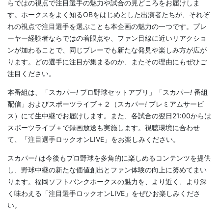
らではの視点で注目選手の魅力や試合の見どころをお届けしま
す。ホークスをよく知るOBをはじめとした出演者たちが、それぞ
れの視点で注目選手を選ぶことも本企画の魅力の一つです。プレ
ーヤー経験者ならではの着眼点や、ファン目線に近いリアクショ
ンが加わることで、同じプレーでも新たな発見や楽しみ方が広が
ります。どの選手に注目が集まるのか、またその理由にもぜひご
注目ください。
本番組は、「スカパー
!
プロ野球セットアプリ」「スカパー
!
番組
配信」およびスポーツライブ＋２（スカパー
!
プレミアムサービ
ス）にて生中継でお届けします。また、各試合の翌日21:00からは
スポーツライブ＋で録画放送も実施します。視聴環境に合わせ
て、「注目選手ロックオンLIVE」をお楽しみください。
スカパー
!
は今後もプロ野球を多角的に楽しめるコンテンツを提供
し、野球中継の新たな価値創出とファン体験の向上に努めてまい
ります。福岡ソフトバンクホークスの魅力を、より近く、より深
く味わえる「注目選手ロックオンLIVE」をぜひお楽しみくださ
い。