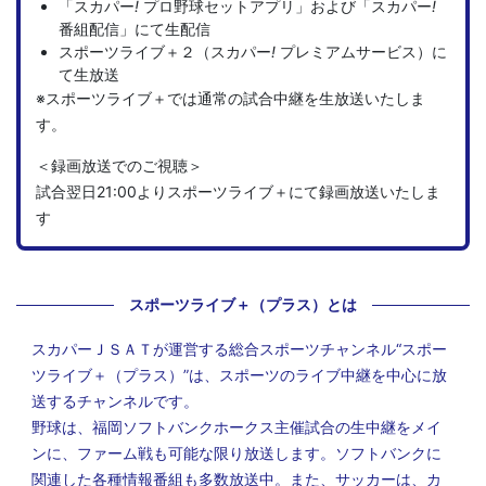
「スカパー
!
プロ野球セットアプリ」および「スカパー
!
番組配信」にて生配信
スポーツライブ＋２（スカパー
!
プレミアムサービス）に
て生放送
※スポーツライブ＋では通常の試合中継を生放送いたしま
す。
＜録画放送でのご視聴＞
試合翌日21:00よりスポーツライブ＋にて録画放送いたしま
す
スポーツライブ＋（プラス）とは
スカパーＪＳＡＴが運営する総合スポーツチャンネル“スポー
ツライブ＋（プラス）”は、スポーツのライブ中継を中心に放
送するチャンネルです。
野球は、福岡ソフトバンクホークス主催試合の生中継をメイ
ンに、ファーム戦も可能な限り放送します。ソフトバンクに
関連した各種情報番組も多数放送中。また、サッカーは、カ