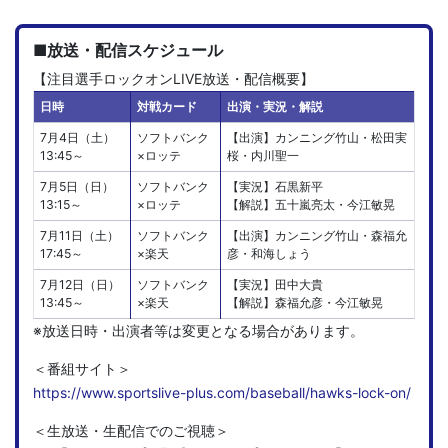
■放送・配信スケジュール
【注目選手ロックオンLIVE放送・配信概要】
日時
対戦カード
出演・実況・解説
7月4日（土）
ソフトバンク
【出演】カンニング竹山・松田実
13:45～
×ロッテ
桜・内川聖一
7月5日（日）
ソフトバンク
【実況】石黒新平
13:15～
×ロッテ
【解説】五十嵐亮太・今江敏晃
7月11日（土）
ソフトバンク
【出演】カンニング竹山・森福允
17:45～
×楽天
彦・和海しょう
7月12日（日）
ソフトバンク
【実況】田中大貴
13:45～
×楽天
【解説】森福允彦・今江敏晃
※放送日時・出演者等は変更となる場合があります。
＜番組サイト＞
https://www.sportslive-plus.com/baseball/hawks-lock-on/
＜生放送・生配信でのご視聴＞