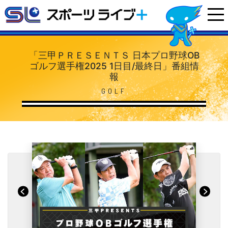
「三甲ＰＲＥＳＥＮＴＳ 日本プロ野球OB
ゴルフ選手権2025 1日目/最終日」番組情
報
GOLF