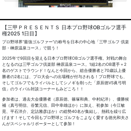
©NTVE
【三甲ＰＲＥＳＥＮＴＳ 日本プロ野球OBゴルフ選手
権2025 1日目】
プロ野球界“最強ゴルファー”の称号を日本の中心地「三甲ゴルフ 倶楽
部・榊原温泉コース」で競う！
2025年で9回目を迎える日本プロ野球OBゴルフ選手権。対戦の舞台
となるのは三甲ゴルフ倶楽部 榊原温泉コース。1組2名のOB選手＋2
名のゲストでラウンド！なんと今回から、総合優勝者と70歳以上優
勝者の2名には、プロ大会への出場権が付与される！プロ野球でも、
そしてゴルフでもライバルとしてシノギを削った「原辰徳VS眞弓明
信」のライバル対談コーナーもみどころ！！
参加者は、過去大会優勝者（原辰徳、篠塚和典、中村紀洋）、優勝候
補（真弓明信、谷繁元信、田中幸雄ほか）に加え、初参加（今江敏
晃、平石洋介、定詰雅彦ほか）の総勢40名が集結し、熱戦を繰り広
げます！そして今回もプロ野球とゴルフをこよなく愛する徳光和夫さ
んがスペシャルリポーターとして参加！