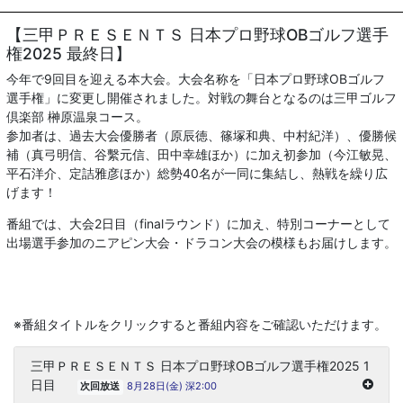
【三甲ＰＲＥＳＥＮＴＳ 日本プロ野球OBゴルフ選手
権2025 最終日】
今年で9回目を迎える本大会。大会名称を「日本プロ野球OBゴルフ
選手権」に変更し開催されました。対戦の舞台となるのは三甲ゴルフ
倶楽部 榊原温泉コース。
参加者は、過去大会優勝者（原辰徳、篠塚和典、中村紀洋）、優勝候
補（真弓明信、谷繫元信、田中幸雄ほか）に加え初参加（今江敏晃、
平石洋介、定詰雅彦ほか）総勢40名が一同に集結し、熱戦を繰り広
げます！
番組では、大会2日目（finalラウンド）に加え、特別コーナーとして
出場選手参加のニアピン大会・ドラコン大会の模様もお届けします。
※番組タイトルをクリックすると番組内容をご確認いただけます。
三甲ＰＲＥＳＥＮＴＳ 日本プロ野球OBゴルフ選手権2025 1
日目
8月28日(金) 深2:00
次回放送